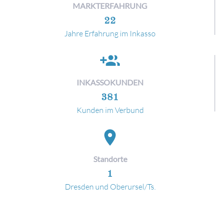
MARKTERFAHRUNG
22
Jahre Erfahrung im Inkasso
group_add
INKASSOKUNDEN
381
Kunden im Verbund
location_on
Standorte
1
Dresden und Oberursel/Ts.